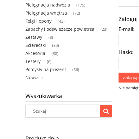
Pielęgnacja nadwozia
(175)
Pielęgnacja wnętrza
(72)
Zaloguj
Felgi i opony
(43)
E-mail:
Zapachy i odświeżacze powietrza
(23)
Zestawy
(8)
Ściereczki
(30)
Hasło:
Akcesoria
(88)
Testery
(6)
Pomysły na prezent
(36)
Nowości
zaloguj 
Nie pamięt
Wyszukiwarka
Produkt dnia