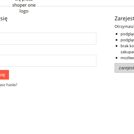
 się
Zarejest
Otrzymasz 
podgląd
podgląd
brak ko
zakupa
możliw
zarejest
się
asz hasła?