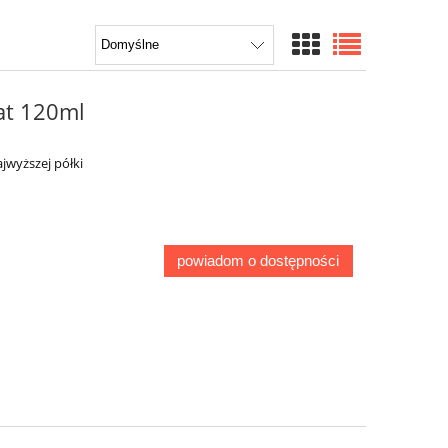
at 120ml
jwyższej półki
powiadom o dostępności