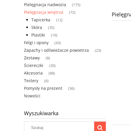
Pielęgnacja nadwozia
(175)
Pielęgnacja wnętrza
(72)
Pielęgn
Tapicerka
(12)
Skóra
(35)
Plastiki
(19)
Felgi i opony
(43)
Zapachy i odświeżacze powietrza
(23)
Zestawy
(8)
Ściereczki
(30)
Akcesoria
(88)
Testery
(6)
Pomysły na prezent
(36)
Nowości
Wyszukiwarka