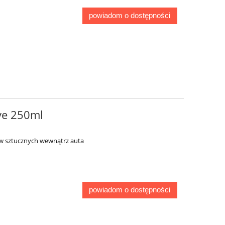
powiadom o dostępności
e 250ml
yw sztucznych wewnątrz auta
powiadom o dostępności