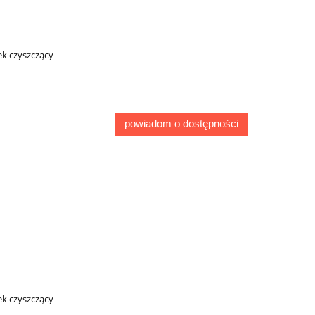
k czyszczący
powiadom o dostępności
k czyszczący