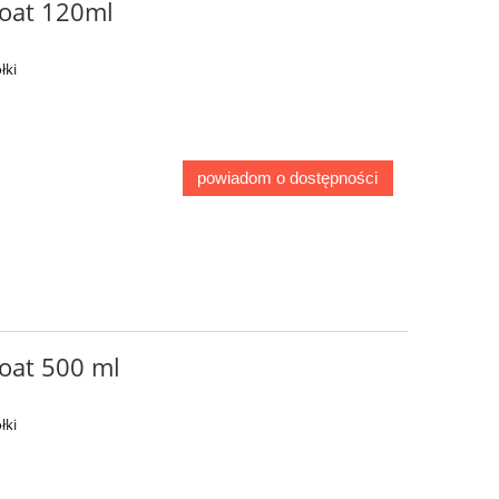
oat 120ml
łki
powiadom o dostępności
oat 500 ml
łki