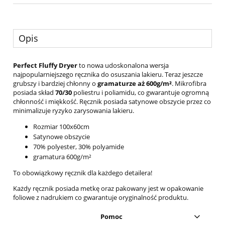
Opis
Perfect Fluffy Dryer
to nowa udoskonalona wersja
najpopularniejszego ręcznika do osuszania lakieru. Teraz jeszcze
grubszy i bardziej chłonny o
gramaturze aż 600g/m²
. Mikrofibra
posiada skład
70/30
poliestru i poliamidu, co gwarantuje ogromną
chłonność i miękkość. Ręcznik posiada satynowe obszycie przez co
minimalizuje ryzyko zarysowania lakieru.
Rozmiar 100x60cm
Satynowe obszycie
70% polyester, 30% polyamide
gramatura 600g/m²
To obowiązkowy ręcznik dla każdego detailera!
Każdy ręcznik posiada metkę oraz pakowany jest w opakowanie
foliowe z nadrukiem co gwarantuje oryginalność produktu.
Pomoc