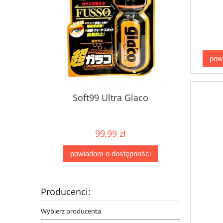
pow
Soft99 Ultra Glaco
99,99 zł
powiadom o dostępności
Producenci:
Wybierz producenta