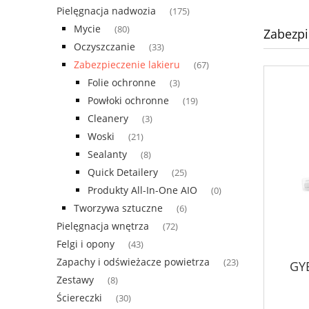
Pielęgnacja nadwozia
(175)
Mycie
(80)
Zabezpi
Oczyszczanie
(33)
Zabezpieczenie lakieru
(67)
Folie ochronne
(3)
Powłoki ochronne
(19)
Cleanery
(3)
Woski
(21)
Sealanty
(8)
Quick Detailery
(25)
Produkty All-In-One AIO
(0)
Tworzywa sztuczne
(6)
Pielęgnacja wnętrza
(72)
Felgi i opony
(43)
Zapachy i odświeżacze powietrza
(23)
GY
Zestawy
(8)
Ściereczki
(30)