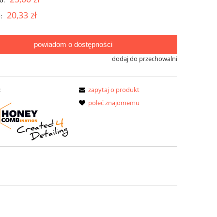
o:
20,33 zł
:
powiadom o dostępności
dodaj do przechowalni
:
zapytaj o produkt
poleć znajomemu