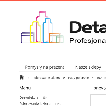
Pomysły na prezent
Nasze sklepy
»
»
»
Polerowanie lakieru
Pady polerskie
150m
Menu
Honey g
Dezynfekcja
(3)
Polerowanie lakieru
(140)