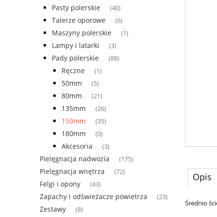
Pasty polerskie
(40)
Talerze oporowe
(6)
Maszyny polerskie
(1)
Lampy i latarki
(3)
Pady polerskie
(88)
Ręczne
(1)
50mm
(5)
80mm
(21)
135mm
(26)
150mm
(35)
180mm
(0)
Akcesoria
(3)
Pielęgnacja nadwozia
(175)
Pielęgnacja wnętrza
(72)
Opis
Felgi i opony
(43)
Zapachy i odświeżacze powietrza
(23)
Średnio śc
Zestawy
(8)