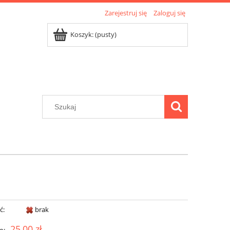
Zarejestruj się
Zaloguj się
Koszyk:
(pusty)
ć:
brak
25,00 zł