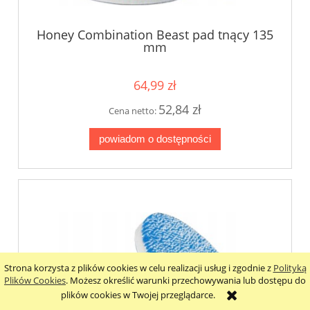
Honey Combination Beast pad tnący 135
mm
64,99 zł
52,84 zł
Cena netto:
powiadom o dostępności
Strona korzysta z plików cookies w celu realizacji usług i zgodnie z
Polityką
Plików Cookies
. Możesz określić warunki przechowywania lub dostępu do
plików cookies w Twojej przeglądarce.